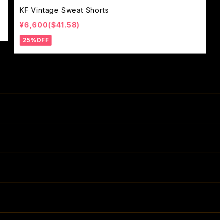
KF Vintage Sweat Shorts
¥6,600($41.58)
25%OFF