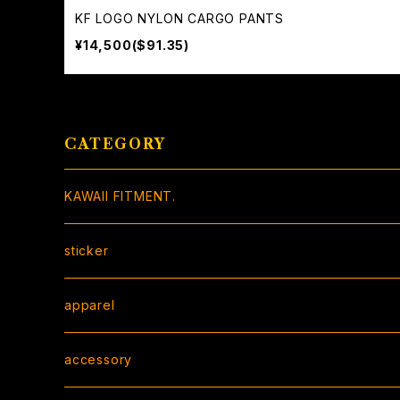
KF LOGO NYLON CARGO PANTS
¥14,500($91.35)
CATEGORY
KAWAII FITMENT.
sticker
BOX sticker
apparel
peeking sticker
T-shirt
accessory