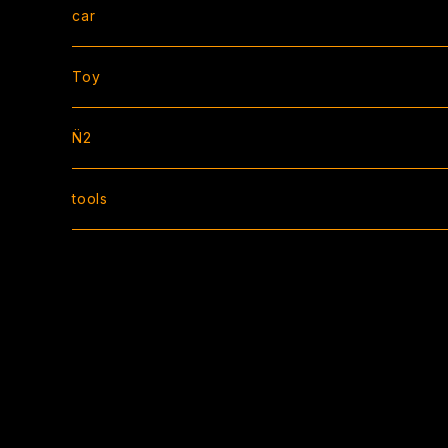
die cut / square / other
hoodie/sweat
strap
car
cutting
jacket
bracelet
AIR FRESHENER
Toy
CAP
necklace
license flame
ソフビ
N̈2
socks
ring
ZIP TIE
apparel
tools
bottom
ZIP TIE
accessory
sticker
ミニラチェット
BOX sticker
vest
BAG
steering
square sticker
pin
shift knob
seat