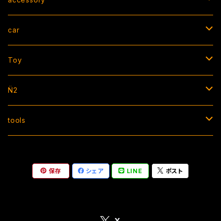
die cut / square / other
hoodie/sweat
strap
car
cutting
jacket
bracelet
AIR FRESHENER
Toy
CAP
necklace
license flame
ソフビ
N̈2
socks
ring
ZIP TIE
apparel
tools
bottom
ZIP TIE
accessory
sticker
ミニラチェット
保存
シェア
LINE
ポスト
BOX sticker
vest
BAG
steering
square sticker
pin
shift knob