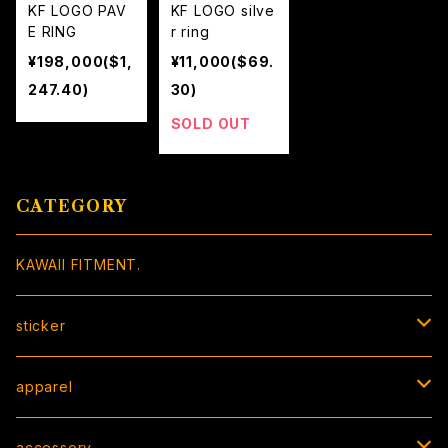
KF LOGO PAV
KF LOGO silve
E RING
r ring
¥198,000($1,
¥11,000($69.
247.40)
30)
SOLD OUT
CATEGORY
KAWAII FITMENT.
sticker
BOX sticker
apparel
peeking sticker
T-shirt
accessory