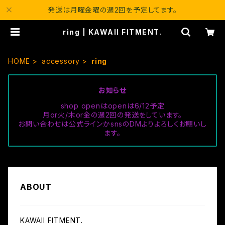
発送は月曜金曜の週2回を予定してます。
ring | KAWAII FITMENT.
HOME
accessory
ring
お知らせ
shop openはopenは6/12予定
月or火/木or金の週2回の発送をしています。
お問い合わせは公式ラインかsnsのDMよりよろしくお願いし
ます。
ABOUT
KAWAII FITMENT.