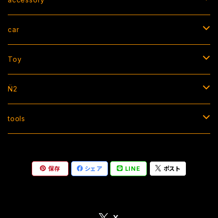
die cut / square / other
hoodie/sweat
strap
car
cutting
jacket
bracelet
AIR FRESHENER
Toy
CAP
necklace
license flame
ソフビ
N̈2
socks
ring
ZIP TIE
apparel
tools
bottom
ZIP TIE
accessory
sticker
ミニラチェット
保存
シェア
LINE
ポスト
BOX sticker
vest
BAG
steering
square sticker
pin
shift knob