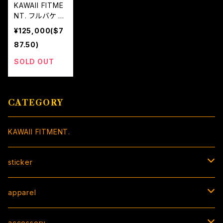
KAWAII FITME
NT. フルバケ ケ
ブラーカーボン
¥125,000($7
87.50)
SOLD OUT
CATEGORY
KAWAII FITMENT.
sticker
BOX sticker
apparel
peeking sticker
T-shirt
accessory