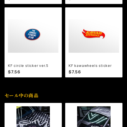
KF circle sticker ver.5
KF kawawheels sticker
$7.56
$7.56
セール中の商品