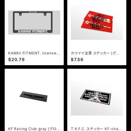
KAWAII FITMENT. license f
カワイイ注意 ステッカー (グロ
rame White
ス)
$20.79
$7.56
KF Racing Club gray (グロ
T.K.F.C. ステッカー KF-chan