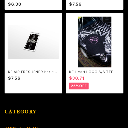
ス)
ver.04
$6.30
$7.56
KF AIR FRESHENER bar cod
KF Heart LOGO S/S TEE
e
$7.56
$30.71
25%OFF
CATEGORY