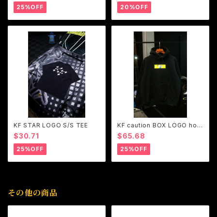
25%OFF
20%OFF
KF STAR LOGO S/S TEE
KF caution BOX LOGO hoo
die
$30.71
$65.68
25%OFF
25%OFF
その他の商品