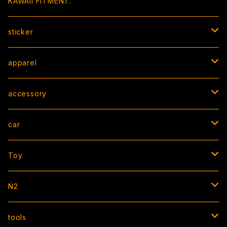
KAWAII FITMENT.
sticker
BOX sticker
apparel
peeking sticker
T-shirt
accessory
die cut / square / other
hoodie/sweat
strap
car
cutting
jacket
bracelet
AIR FRESHENER
Toy
CAP
necklace
license flame
ソフビ
N̈2
socks
ring
ZIP TIE
apparel
tools