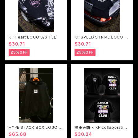
KF Heart LOGO S/S TEE
KF SPEED STRIPE LOGO S/
S TEE
$30.71
$30.71
25%OFF
25%OFF
HYPE STACK BOX LOGO h
痛車天国 × KF collaboration
oodie
S/S TEE
$65.68
$30.24