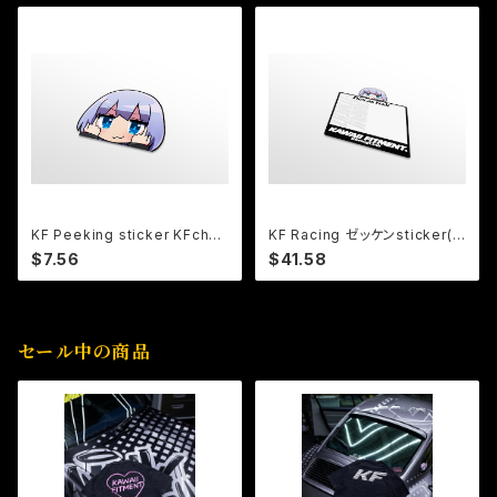
KF Peeking sticker KFchan
KF Racing ゼッケンsticker(2
ver.30
枚セット)
$7.56
$41.58
セール中の商品