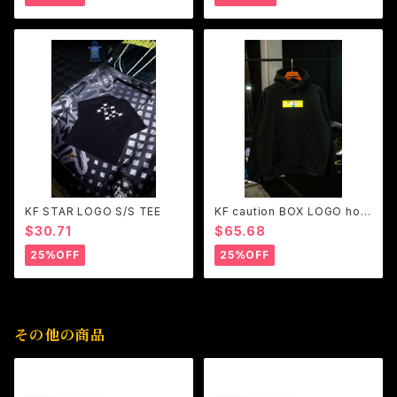
KF STAR LOGO S/S TEE
KF caution BOX LOGO hoo
die
$30.71
$65.68
25%OFF
25%OFF
その他の商品