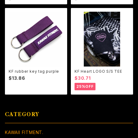
KF rubber key tag purple
KF Heart LOGO S/S TEE
$13.86
$30.71
25%OFF
CATEGORY
KAWAII FITMENT.