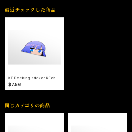
最近チェックした商品
KF Peeking sticker KFchan
ver.34
$7.56
同じカテゴリの商品