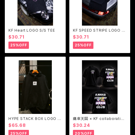
KF Heart LOGO S/S TEE
KF SPEED STRIPE LOGO S/
S TEE
$30.71
$30.71
25%OFF
25%OFF
HYPE STACK BOX LOGO h
痛車天国 × KF collaboration
oodie
S/S TEE
$65.68
$30.24
25%OFF
20%OFF