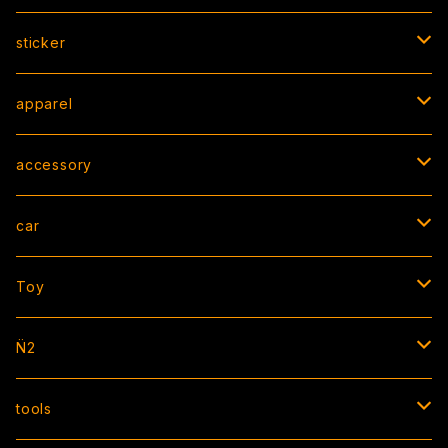
sticker
BOX sticker
apparel
peeking sticker
T-shirt
accessory
die cut / square / other
hoodie/sweat
strap
car
cutting
jacket
bracelet
AIR FRESHENER
Toy
CAP
necklace
license flame
ソフビ
N̈2
socks
ring
ZIP TIE
apparel
tools