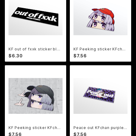
KF out of fxxk sticker blac
KF Peeking sticker KFchan
k
ver.6
$6.30
$7.56
KF Peeking sticker KFchan
Peace out KFchan purple a
"fuck"
nimal ステッカー (グロス)
$7.56
$7.56