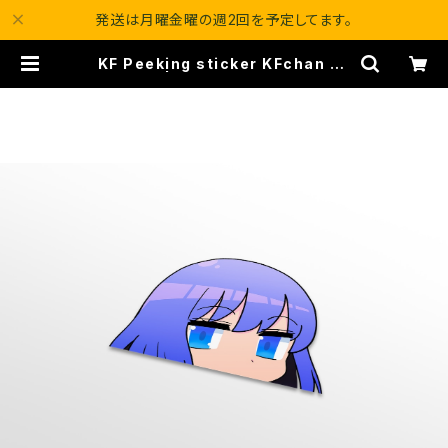
発送は月曜金曜の週2回を予定してます。
KF Peeking sticker KFchan ve
r.34 | KAWAII FITMENT.