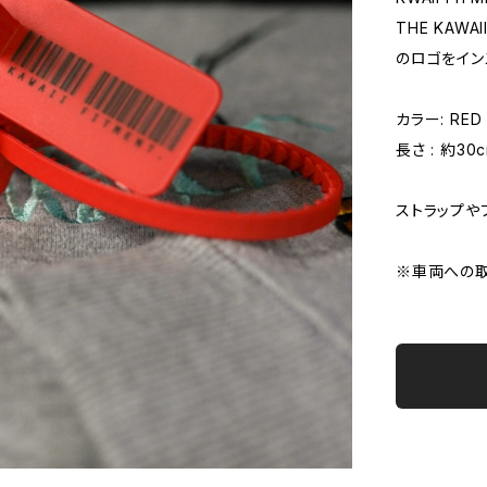
THE KAWAII
のロゴをイン
カラー: RED
長さ : 約30
ストラップや
※車両への取