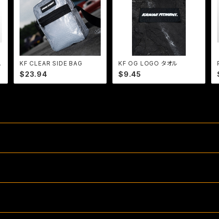
KF CLEAR SIDE BAG
KF OG LOGO タオル
$23.94
$9.45