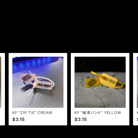
KF "ZIP TIE" CREAM
KF "結束バンド" YELLOW
$3.15
$3.15