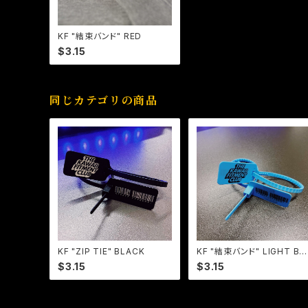
KF "結束バンド" RED
$3.15
同じカテゴリの商品
KF "ZIP TIE" BLACK
KF "結束バンド" LIGHT BL
UE
$3.15
$3.15