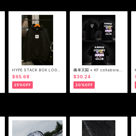
HYPE STACK BOX LOGO
痛車天国 × KF collaborati
hoodie
on S/S TEE
$65.68
$30.24
25%OFF
20%OFF