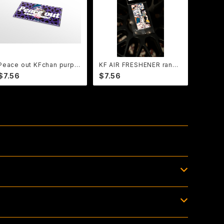
Peace out KFchan purple
KF AIR FRESHENER rando
animal ステッカー (グロス)
m KF-chan
$7.56
$7.56