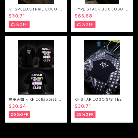
KF SPEED STRIPE LOGO S/
HYPE STACK BOX LOGO h
S TEE
oodie
$30.71
$65.68
25%OFF
25%OFF
痛車天国 × KF collaboration
KF STAR LOGO S/S TEE
S/S TEE
$30.24
$30.71
20%OFF
25%OFF