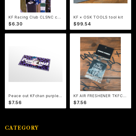
KF Racing Club CLSNC col
KF × OSK TOOLS tool kit
or (グロス)
$6.30
$99.54
Peace out KFchan purple a
KF AIR FRESHENER TKFC L
nimal ステッカー (グロス)
OGO black
$7.56
$7.56
CATEGORY