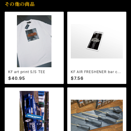
その他の商品
KF art print S/S TEE
KF AIR FRESHENER bar cod
e
$40.95
$7.56