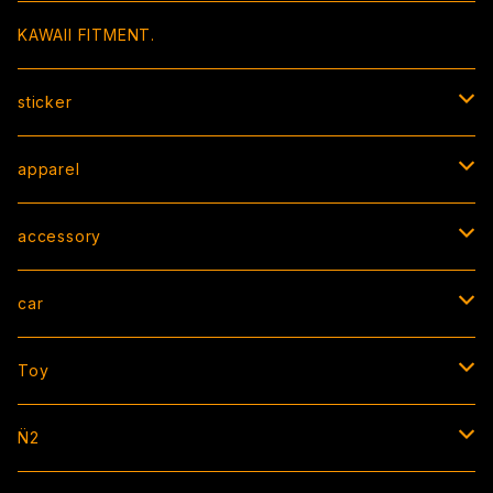
KAWAII FITMENT.
sticker
BOX sticker
apparel
peeking sticker
T-shirt
accessory
die cut / square / other
hoodie/sweat
strap
car
cutting
jacket
bracelet
AIR FRESHENER
Toy
CAP
necklace
license flame
ソフビ
N̈2