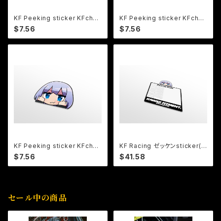
KF Peeking sticker KFchan
KF Peeking sticker KFchan
ver.37
ver.36
$7.56
$7.56
KF Peeking sticker KFchan
KF Racing ゼッケンsticker(2
ver.30
枚セット)
$7.56
$41.58
セール中の商品