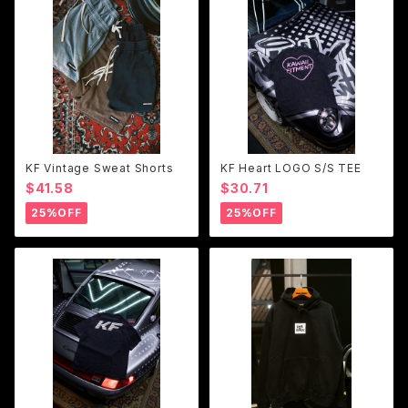
KF Vintage Sweat Shorts
KF Heart LOGO S/S TEE
$41.58
$30.71
25%OFF
25%OFF