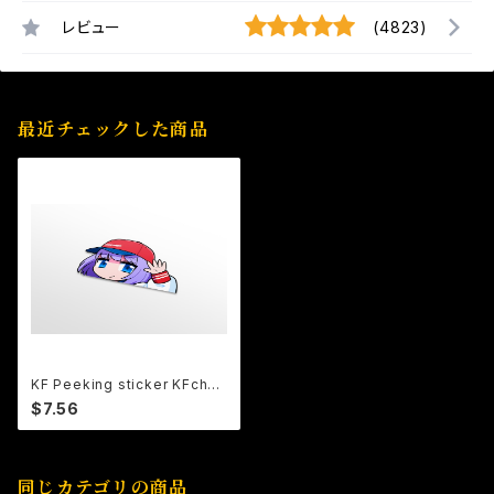
レビュー
(4823)
最近チェックした商品
KF Peeking sticker KFchan
ver.28
$7.56
同じカテゴリの商品